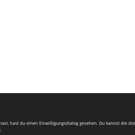
hast, hast du einen Einwilligungsdialog gesehen. Du kannst die 
: