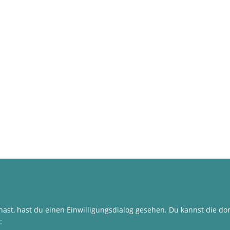
hast, hast du einen Einwilligungsdialog gesehen. Du kannst die 
: