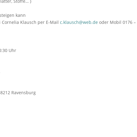
ätter, Stoffe… )
nsteigen kann
i Cornelia Klausch per E-Mail
c.klausch@web.de
oder Mobil 0176 –
0:30 Uhr
,
 88212 Ravensburg